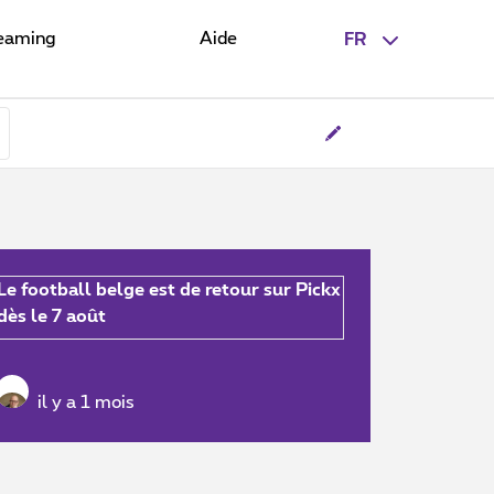
eaming
Aide
FR
Le football belge est de retour sur Pickx
dès le 7 août
il y a 1 mois