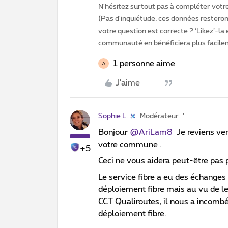
N'hésitez surtout pas à compléter votre 
(Pas d'inquiétude, ces données resteront
votre question est correcte ? ‘Likez’-la
communauté en bénéficiera plus facile
1 personne aime
A
J'aime
Sophie L.
Modérateur
Bonjour ​
@AriLam8
Je reviens ver
votre commune .
+5
Ceci ne vous aidera peut-être pas p
Le service fibre a eu des échange
déploiement fibre mais au vu de l
CCT Qualiroutes, il nous a incombé 
déploiement fibre.