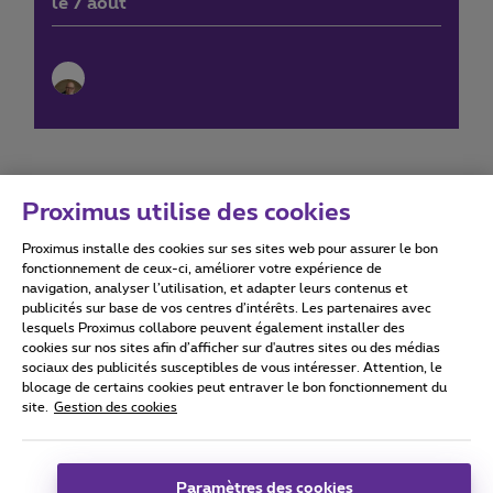
le 7 août
Proximus utilise des cookies
Proximus installe des cookies sur ses sites web pour assurer le bon
Conditions d'utilisation
Accessibility statement
fonctionnement de ceux-ci, améliorer votre expérience de
navigation, analyser l’utilisation, et adapter leurs contenus et
publicités sur base de vos centres d’intérêts. Les partenaires avec
lesquels Proximus collabore peuvent également installer des
cookies sur nos sites afin d’afficher sur d'autres sites ou des médias
sociaux des publicités susceptibles de vous intéresser. Attention, le
Tous droits réservés. ©
2026
Proximus
blocage de certains cookies peut entraver le bon fonctionnement du
site.
Gestion des cookies
Conditions générales, info consommateur
Liste des prix et tarifs
Accessibilité
Vie privée
Politique de gestion des cookies
Cookie manager
Coordonnées de l’entreprise
Paramètres des cookies