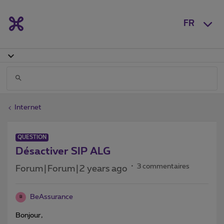
FR
Internet
QUESTION
Désactiver SIP ALG
3 commentaires
Forum|Forum|2 years ago
BeAssurance
B
Bonjour,