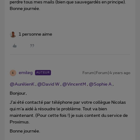
perdre tous mes mails (bien que sauvegardés en principe).
Bonne journée.
1 personne aime
emileg
Forum|Forum|4 years ago
AUTEUR
E
@AurélienK
,
@David W
,
@VincentM
,
@Sophie A
,
Bonjour,
J’ai été contacté par téléphone par votre collègue Nicolas
qui m’a aidé à résoudre le problème. Tout va bien
maintenant. (Pour cette fois !) je suis content du service de
Proximus.
Bonne journée.