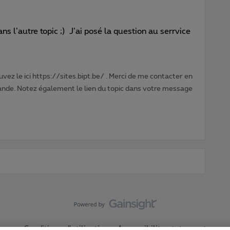
s l’autre topic ;) J’ai posé la question au serrvice
vez le ici https://sites.bipt.be/ . Merci de me contacter en
nde. Notez également le lien du topic dans votre message
Conditions d'utilisation
Accessibility statement