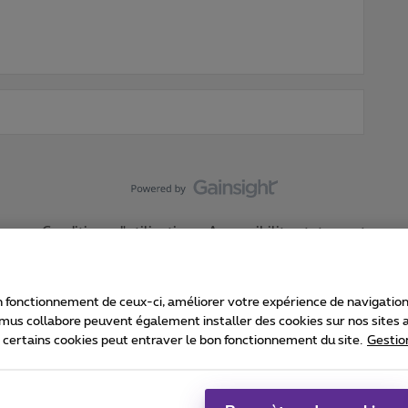
Conditions d'utilisation
Accessibility statement
 fonctionnement de ceux-ci, améliorer votre expérience de navigation, a
imus collabore peuvent également installer des cookies sur nos sites af
e certains cookies peut entraver le bon fonctionnement du site.
Gestio
Proximus
consommateur
Liste des prix et tarifs
Accessibilité
stion des cookies
Cookie manager
Coordonnées de l’entreprise
Ca
é conformément au droit belge.
Pr