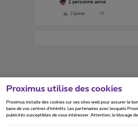
1 personne aime
J'aime
Proximus utilise des cookies
Proximus installe des cookies sur ses sites web pour assurer le bon
base de vos centres d’intérêts. Les partenaires avec lesquels Prox
publicités susceptibles de vous intéresser. Attention, le blocage d
Tous droits réservés. ©
2026
Conditions générales, info 
Vie privée
Politique de ge
Ce site a été créé et est gér