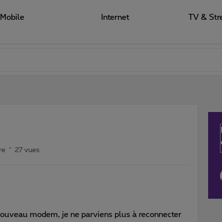
Mobile
Internet
TV & Str
re
27 vues
 nouveau modem, je ne parviens plus à reconnecter