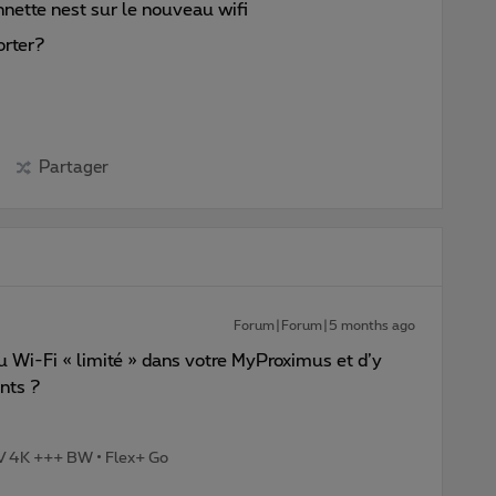
ette nest sur le nouveau wifi
orter?
Partager
Forum|Forum|5 months ago
u Wi-Fi « limité » dans votre MyProximus et d’y
ants ?
TV 4K +++ BW • Flex+ Go