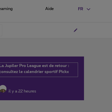
eaming
Aide
FR
La Jupiler Pro League est de retour :
consultez le calendrier sportif Pickx
il y a 22 heures