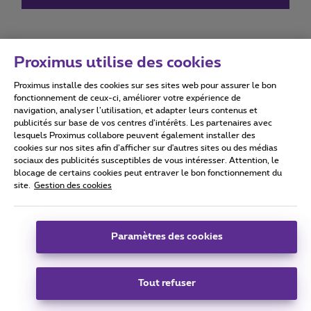
Proximus utilise des cookies
Proximus installe des cookies sur ses sites web pour assurer le bon
Conditions d'utilisation
Accessibility statement
fonctionnement de ceux-ci, améliorer votre expérience de
navigation, analyser l’utilisation, et adapter leurs contenus et
publicités sur base de vos centres d’intérêts. Les partenaires avec
lesquels Proximus collabore peuvent également installer des
cookies sur nos sites afin d’afficher sur d'autres sites ou des médias
sociaux des publicités susceptibles de vous intéresser. Attention, le
Tous droits réservés. ©
2026
Proximus
blocage de certains cookies peut entraver le bon fonctionnement du
site.
Gestion des cookies
Conditions générales, info consommateur
Liste des prix et tarifs
Accessibilité
Vie privée
Politique de gestion des cookies
Cookie manager
Coordonnées de l’entreprise
Paramètres des cookies
Ce site a été créé et est géré conformément au droit belge.
Boulevard du Roi Albert II 27 - B-1030 Bruxelles.
Tout refuser