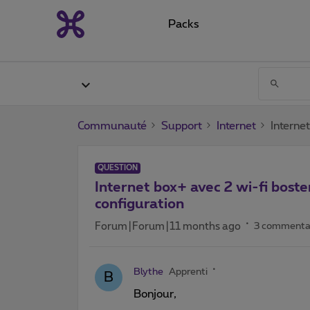
Packs
Communauté
Support
Internet
Interne
QUESTION
Internet box+ avec 2 wi-fi boste
configuration
Forum|Forum|11 months ago
3 commenta
Blythe
Apprenti
B
Bonjour,