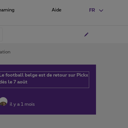
eaming
Aide
FR
ation
Le football belge est de retour sur Pickx
dès le 7 août
il y a 1 mois