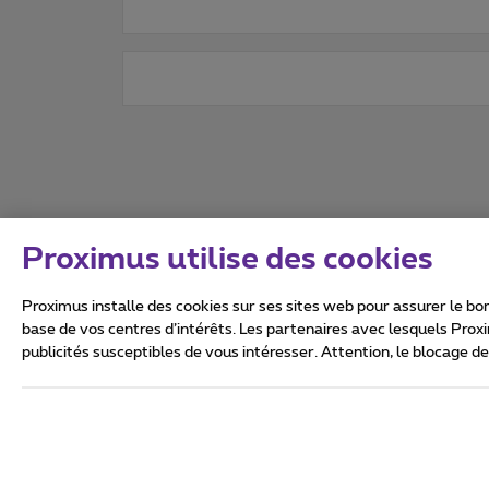
Proximus utilise des cookies
Proximus installe des cookies sur ses sites web pour assurer le bon
base de vos centres d’intérêts. Les partenaires avec lesquels Prox
publicités susceptibles de vous intéresser. Attention, le blocage d
Tous droits réservés. ©
2026
Conditions générales, info 
Vie privée
Politique de ge
Ce site a été créé et est gér
Boulevard du Roi Albert II 27