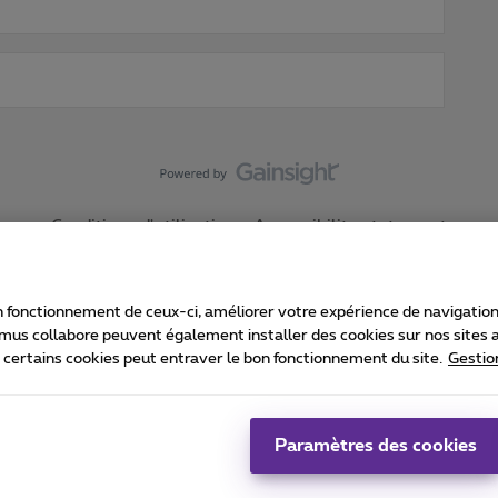
Conditions d'utilisation
Accessibility statement
 fonctionnement de ceux-ci, améliorer votre expérience de navigation, a
imus collabore peuvent également installer des cookies sur nos sites af
e certains cookies peut entraver le bon fonctionnement du site.
Gestio
Proximus
consommateur
Liste des prix et tarifs
Accessibilité
stion des cookies
Cookie manager
Coordonnées de l’entreprise
Ca
é conformément au droit belge.
Pr
Paramètres des cookies
 - B-1030 Bruxelles.
Jo