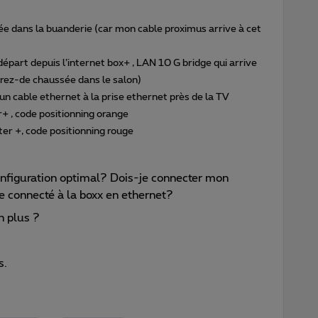
ée dans la buanderie (car mon cable proximus arrive à cet
épart depuis l’internet box+ , LAN 10 G bridge qui arrive
 rez-de chaussée dans le salon)
un cable ethernet à la prise ethernet près de la TV
+ , code positionning orange
r +, code positionning rouge
onfiguration optimal? Dois-je connecter mon
e connecté à la boxx en ethernet?
n plus ?
s.