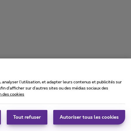
nalyser l’utilisation, et adapter leurs contenus et publicités sur
in d’afficher sur d'autres sites ou des médias sociaux des
n des cookies
rrier & Wholesale Solutions
oximus Group
|
Telindus
Tout refuser
Autoriser tous les cookies
bs
|
Sitemap