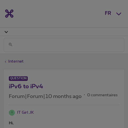
FR
Internet
QUESTION
iPv6 to iPv4
0 commentaires
Forum|Forum|10 months ago
IT Girl JK
I
Hi,