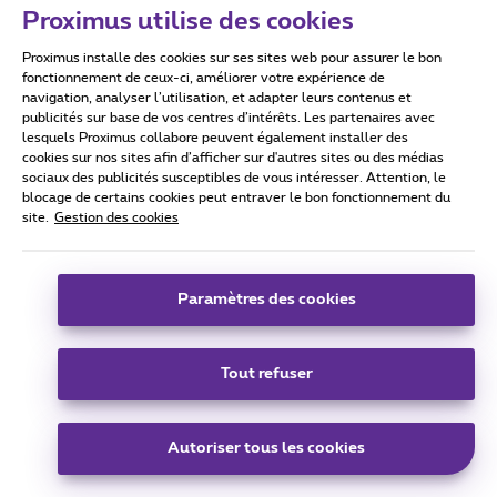
Proximus utilise des cookies
merci pour votre aide 😊
Proximus installe des cookies sur ses sites web pour assurer le bon
1 personne aime
fonctionnement de ceux-ci, améliorer votre expérience de
navigation, analyser l’utilisation, et adapter leurs contenus et
publicités sur base de vos centres d’intérêts. Les partenaires avec
lesquels Proximus collabore peuvent également installer des
cookies sur nos sites afin d’afficher sur d'autres sites ou des médias
sociaux des publicités susceptibles de vous intéresser. Attention, le
blocage de certains cookies peut entraver le bon fonctionnement du
VincentM
Forum|Forum|4 years ago
site.
Gestion des cookies
Bonsoir
@Jean Dechevis
,
En cliquant sur mon nom, vous aurez la possibilité de
Paramètres des cookies
m’envoyer un message privé 😉
Merci
Tout refuser
Autoriser tous les cookies