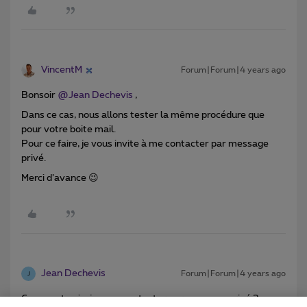
VincentM
Forum|Forum|4 years ago
Bonsoir
@Jean Dechevis
,
Dans ce cas, nous allons tester la même procédure que
pour votre boite mail.
Pour ce faire, je vous invite à me contacter par message
privé.
Merci d’avance 😉
Jean Dechevis
Forum|Forum|4 years ago
J
Comment puis-je vous contacter par message privé ?