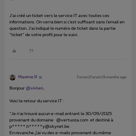
J’ai créé un ticket vers le service IT avec toutes ces
informations. On verra bien si c’est suffisant sans l’email en
question. J’ai indiqué le numéro de ticket dans la partie
“ticket” de votre profil pour le suivi.
Maxime R
Forum|Forum|9 months ago
Bonjour ​
@x4hen
,
Voici le retour du service IT :
“Je n'ai trouvé aucun e-mail entrant le 30/09/2025
provenant du domaine @vertuoza.com et destiné à
p*****.h*****y@skynet.be.
En revanche, j'ai vu des e-mails provenant du même