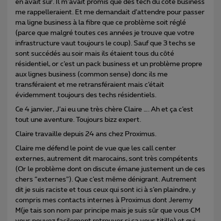
en avait sûr. Il m’avait promis que des tech du côté business
me rappelleraient. Et me demandait d’attendre pour passer
ma ligne business à la fibre que ce problème soit réglé
(parce que malgré toutes ces années je trouve que votre
infrastructure vaut toujours le coup). Sauf que 3 techs se
sont succédés au soir mais ils étaient tous du côté
résidentiel, or c’est un pack business et un problème propre
aux lignes business (common sense) donc ils me
transféraient et me retransféraient mais c’était
évidemment toujours des techs résidentiels.
Ce 4 janvier, J’ai eu une très chère Claire …. Ah et ça c’est
tout une aventure. Toujours bizz expert.
Claire travaille depuis 24 ans chez Proximus.
Claire me défend le point de vue que les call center
externes, autrement dit marocains, sont très compétents
(Or le problème dont on discute émane justement un de ces
chers “externes”). Que c’est même dénigrant. Autrement
dit je suis raciste et tous ceux qui sont ici à s’en plaindre, y
compris mes contacts internes à Proximus dont Jeremy
M(je tais son nom par principe mais je suis sûr que vous CM