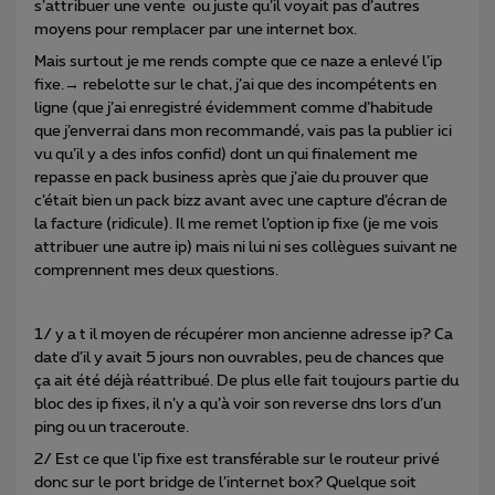
s’attribuer une vente ou juste qu’il voyait pas d’autres
moyens pour remplacer par une internet box.
Mais surtout je me rends compte que ce naze a enlevé l’ip
fixe.→ rebelotte sur le chat, j’ai que des incompétents en
ligne (que j’ai enregistré évidemment comme d’habitude
que j’enverrai dans mon recommandé, vais pas la publier ici
vu qu’il y a des infos confid) dont un qui finalement me
repasse en pack business après que j’aie du prouver que
c’était bien un pack bizz avant avec une capture d’écran de
la facture (ridicule). Il me remet l’option ip fixe (je me vois
attribuer une autre ip) mais ni lui ni ses collègues suivant ne
comprennent mes deux questions.
1/ y a t il moyen de récupérer mon ancienne adresse ip? Ca
date d’il y avait 5 jours non ouvrables, peu de chances que
ça ait été déjà réattribué. De plus elle fait toujours partie du
bloc des ip fixes, il n’y a qu’à voir son reverse dns lors d’un
ping ou un traceroute.
2/ Est ce que l’ip fixe est transférable sur le routeur privé
donc sur le port bridge de l’internet box? Quelque soit