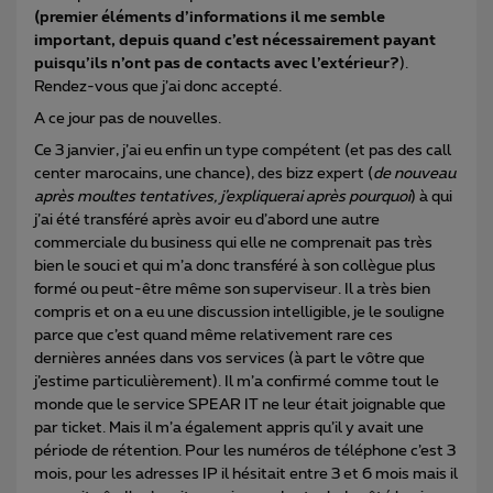
(premier éléments d’informations il me semble
important, depuis quand c’est nécessairement payant
puisqu’ils n’ont pas de contacts avec l’extérieur?
).
Rendez-vous que j’ai donc accepté.
A ce jour pas de nouvelles.
Ce 3 janvier, j’ai eu enfin un type compétent (et pas des call
center marocains, une chance), des bizz expert (
de nouveau
après moultes tentatives, j’expliquerai après pourquoi
) à qui
j’ai été transféré après avoir eu d’abord une autre
commerciale du business qui elle ne comprenait pas très
bien le souci et qui m’a donc transféré à son collègue plus
formé ou peut-être même son superviseur. Il a très bien
compris et on a eu une discussion intelligible, je le souligne
parce que c’est quand même relativement rare ces
dernières années dans vos services (à part le vôtre que
j’estime particulièrement). Il m’a confirmé comme tout le
monde que le service SPEAR IT ne leur était joignable que
par ticket. Mais il m’a également appris qu’il y avait une
période de rétention. Pour les numéros de téléphone c’est 3
mois, pour les adresses IP il hésitait entre 3 et 6 mois mais il