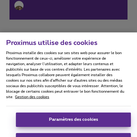
Proximus utilise des cookies
Proximus installe des cookies sur ses sites web pour assurer le bon
Conditions d'utilisation
Accessibility statement
fonctionnement de ceux-ci, améliorer votre expérience de
navigation, analyser l’utilisation, et adapter leurs contenus et
publicités sur base de vos centres d’intérêts. Les partenaires avec
lesquels Proximus collabore peuvent également installer des
cookies sur nos sites afin d’afficher sur d'autres sites ou des médias
sociaux des publicités susceptibles de vous intéresser. Attention, le
Tous droits réservés. ©
2026
Proximus
blocage de certains cookies peut entraver le bon fonctionnement du
site.
Gestion des cookies
Conditions générales, info consommateur
Liste des prix et tarifs
Accessibilité
Vie privée
Politique de gestion des cookies
Cookie manager
Coordonnées de l’entreprise
Paramètres des cookies
Ce site a été créé et est géré conformément au droit belge.
Boulevard du Roi Albert II 27 - B-1030 Bruxelles.