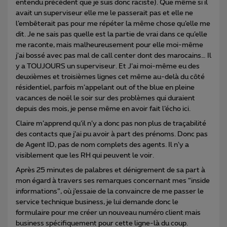
entendu précédent que je suis donc raciste). Que même si il
avait un superviseur elle me le passerait pas et elle ne
l’embêterait pas pour me répéter la même chose qu’elle me
dit. Je ne sais pas quelle est la partie de vrai dans ce qu’elle
me raconte, mais malheureusement pour elle moi-même
j’ai bossé avec pas mal de call center dont des marocains… Il
y a TOUJOURS un superviseur. Et J’ai moi-même eu des
deuxièmes et troisièmes lignes cet même au-delà du côté
résidentiel, parfois m’appelant out of the blue en pleine
vacances de noël le soir sur des problèmes qui duraient
depuis des mois, je pense même en avoir fait l’écho ici.
Claire m’apprend qu’il n’y a donc pas non plus de traçabilité
des contacts que j’ai pu avoir à part des prénoms. Donc pas
de Agent ID, pas de nom complets des agents. Il n’y a
visiblement que les RH qui peuvent le voir.
Après 25 minutes de palabres et dénigrement de sa part à
mon égard à travers ses remarques concernant mes “inside
informations”, où j’essaie de la convaincre de me passer le
service technique business, je lui demande donc le
formulaire pour me créer un nouveau numéro client mais
business spécifiquement pour cette ligne-là du coup.