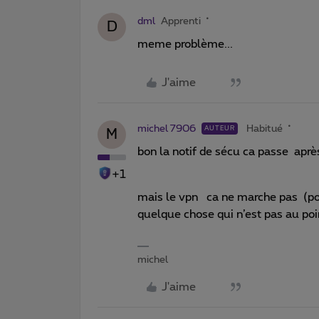
dml
Apprenti
D
meme problème...
J'aime
michel 7906
Habitué
AUTEUR
M
bon la notif de sécu ca passe apr
+1
mais le vpn ca ne marche pas (po
quelque chose qui n’est pas au poi
michel
J'aime