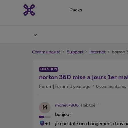
Packs
Communauté
Support
Internet
norton 
QUESTION
norton 360 mise a jours 1er ma
Forum|Forum|1 year ago
6 commentaires
michel 7906
Habitué
M
bonjour
+1
je constate un changement dans no