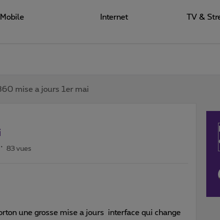
Mobile
Internet
TV & Str
360 mise a jours 1er mai
i
83 vues
rton une grosse mise a jours interface qui change