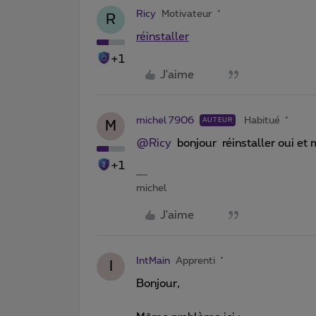
Ricy
Motivateur
R
réinstaller
+1
J'aime
michel 7906
Habitué
AUTEUR
M
@Ricy
bonjour réinstaller oui et 
+1
michel
J'aime
IntMain
Apprenti
I
Bonjour,