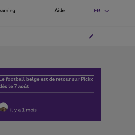
eaming
Aide
FR
Le football belge est de retour sur Pickx
dès le 7 août
il y a 1 mois