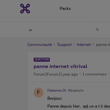
Packs
Communauté
Support
Internet
panne in
QUESTION
panne internet vitrival
Forum|Forum|1 year ago
1 commentaire
Fabienne Dl
Néophyte
F
Bonjour,
Panne depuis hier, qql un a t il de