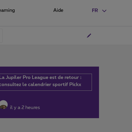
eaming
Aide
FR
La Jupiler Pro League est de retour :
consultez le calendrier sportif Pickx
il y a 2 heures