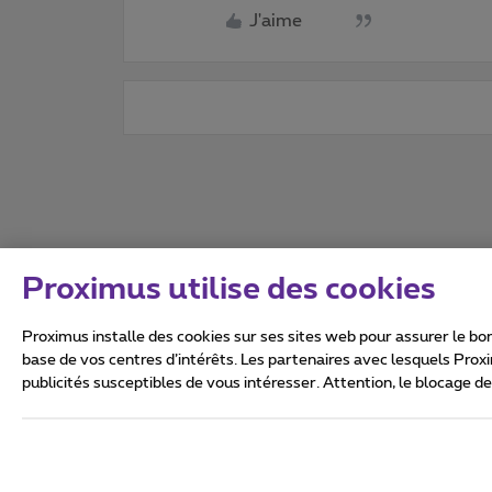
J'aime
Proximus utilise des cookies
Proximus installe des cookies sur ses sites web pour assurer le bon
base de vos centres d’intérêts. Les partenaires avec lesquels Prox
publicités susceptibles de vous intéresser. Attention, le blocage d
Tous droits réservés. ©
2026
Conditions générales, info 
Vie privée
Politique de ge
Ce site a été créé et est gér
Boulevard du Roi Albert II 27