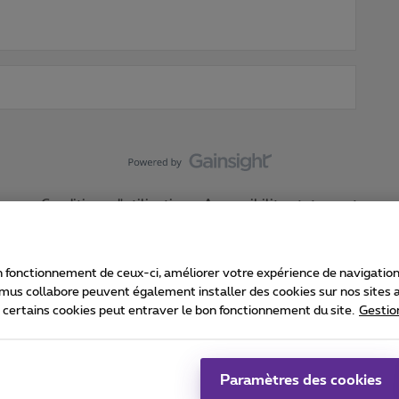
Conditions d'utilisation
Accessibility statement
 fonctionnement de ceux-ci, améliorer votre expérience de navigation, a
imus collabore peuvent également installer des cookies sur nos sites af
e certains cookies peut entraver le bon fonctionnement du site.
Gestio
Proximus
consommateur
Liste des prix et tarifs
Accessibilité
stion des cookies
Cookie manager
Coordonnées de l’entreprise
Ca
é conformément au droit belge.
Pr
Paramètres des cookies
 - B-1030 Bruxelles.
Jo