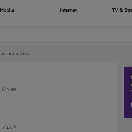
Mobile
Internet
TV & Str
ternet vitrival
12 vues
s infos ?