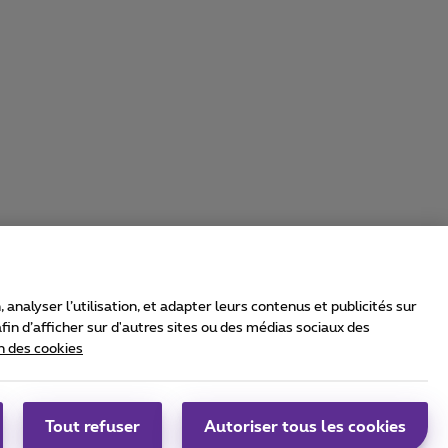
nalyser l’utilisation, et adapter leurs contenus et publicités sur
in d’afficher sur d'autres sites ou des médias sociaux des
n des cookies
rrier & Wholesale Solutions
oximus Group
|
Telindus
Tout refuser
Autoriser tous les cookies
bs
|
Sitemap