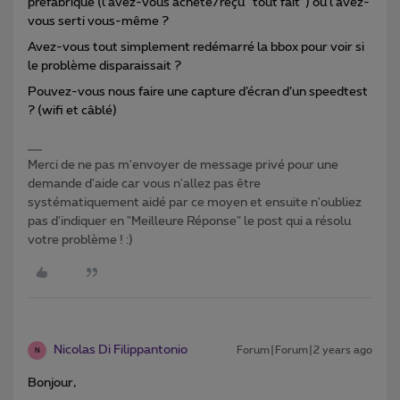
préfabriqué (l’avez-vous acheté/reçu “tout fait”) ou l’avez-
vous serti vous-même ?
Avez-vous tout simplement redémarré la bbox pour voir si
le problème disparaissait ?
Pouvez-vous nous faire une capture d’écran d’un speedtest
? (wifi et câblé)
Merci de ne pas m'envoyer de message privé pour une
demande d'aide car vous n'allez pas être
systématiquement aidé par ce moyen et ensuite n'oubliez
pas d'indiquer en "Meilleure Réponse" le post qui a résolu
votre problème ! :)
Nicolas Di Filippantonio
Forum|Forum|2 years ago
N
Bonjour,