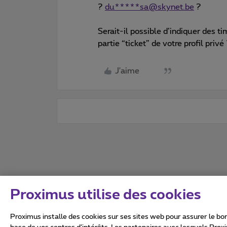
?
du*****sa@skynet.be
?
Serait-il possible d’indiquer des 
partie “ticket” de votre profil privé
J'aime
Proximus utilise des cookies
Proximus installe des cookies sur ses sites web pour assurer le bon