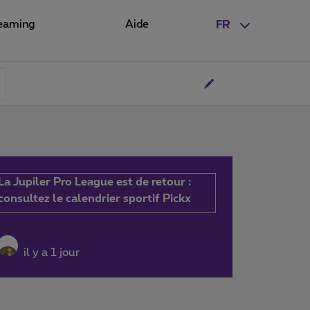
eaming
Aide
FR
La Jupiler Pro League est de retour :
consultez le calendrier sportif Pickx
il y a 1 jour