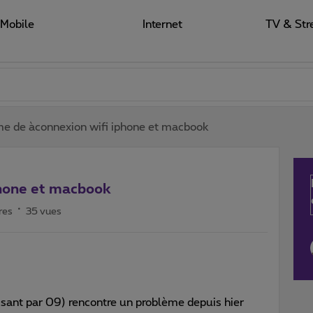
Mobile
Internet
TV & Str
e de àconnexion wifi iphone et macbook
phone et macbook
res
35 vues
ssant par 09) rencontre un problème depuis hier