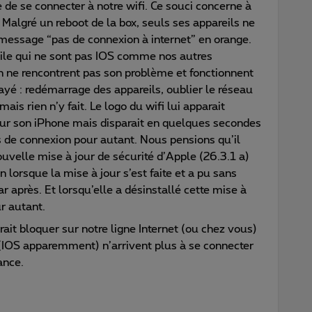
e de se connecter à notre wifi. Ce souci concerne à
 Malgré un reboot de la box, seuls ses appareils ne
 message “pas de connexion à internet” en orange.
cile qui ne sont pas IOS comme nos autres
on ne rencontrent pas son problème et fonctionnent
ayé : redémarrage des appareils, oublier le réseau
ais rien n’y fait. Le logo du wifi lui apparait
n sur son iPhone mais disparait en quelques secondes
as de connexion pour autant. Nous pensions qu’il
ouvelle mise à jour de sécurité d’Apple (26.3.1 a)
lorsque la mise à jour s’est faite et a pu sans
r après. Et lorsqu’elle a désinstallé cette mise à
ur autant.
it bloquer sur notre ligne Internet (ou chez vous)
 (IOS apparemment) n’arrivent plus à se connecter
ance.