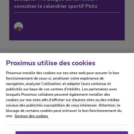
consultez le calendrier sportif Pickx
Proximus utilise des cookies
Proximus installe des cookies sur ses sites web pour assurer le bon
Conditions d'utilisation
Accessibility statement
fonctionnement de ceux-ci, améliorer votre expérience de
navigation, analyser l’utilisation, et adapter leurs contenus et
publicités sur base de vos centres d’intérêts. Les partenaires avec
lesquels Proximus collabore peuvent également installer des
cookies sur nos sites afin d’afficher sur d'autres sites ou des médias
sociaux des publicités susceptibles de vous intéresser. Attention, le
Tous droits réservés. ©
2026
Proximus
blocage de certains cookies peut entraver le bon fonctionnement du
site.
Gestion des cookies
Conditions générales, info consommateur
Liste des prix et tarifs
Accessibilité
Vie privée
Politique de gestion des cookies
Cookie manager