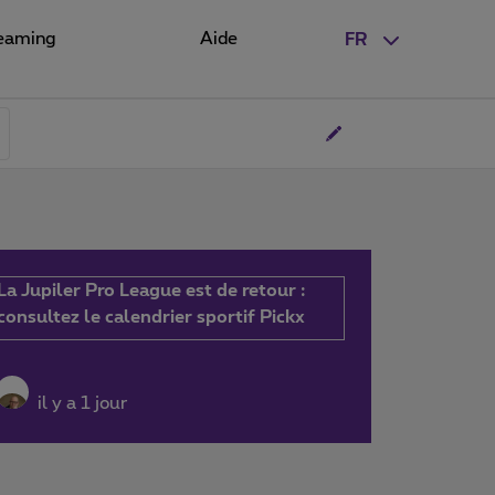
eaming
Aide
FR
La Jupiler Pro League est de retour :
consultez le calendrier sportif Pickx
il y a 1 jour