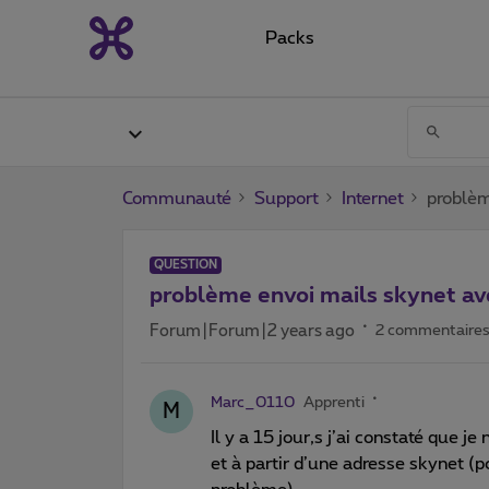
Packs
Communauté
Support
Internet
problèm
QUESTION
problème envoi mails skynet a
Forum|Forum|2 years ago
2 commentaire
Marc_0110
Apprenti
M
Il y a 15 jour,s j’ai constaté que 
et à partir d’une adresse skynet (p