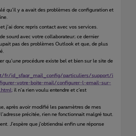
lé qu’il y a avait des problèmes de configuration et
ine.
 et j’ai donc repris contact avec vos services.
 de sourd avec votre collaborateur; ce dernier
upait pas des problèmes Outlook et que, de plus
é.
er qu’une procédure existe bel et bien sur le site de
/fr/id_sfaqr_mail_config/particuliers/support/i
igurer-votre-boite-mail/configurer-l-email-sur-
.html
;
il n’a rien voulu entendre et c’est
que, après avoir modifié les paramètres de mes
l’adresse précitée, rien ne fonctionnait malgré tout.
ient. J’espère que j’obtiendrai enfin une réponse