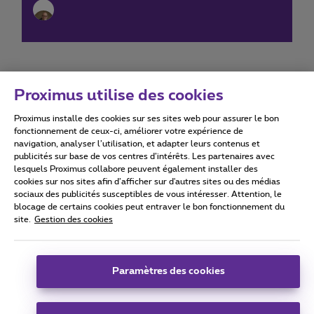
Proximus utilise des cookies
Proximus installe des cookies sur ses sites web pour assurer le bon
Conditions d'utilisation
Accessibility statement
fonctionnement de ceux-ci, améliorer votre expérience de
navigation, analyser l’utilisation, et adapter leurs contenus et
publicités sur base de vos centres d’intérêts. Les partenaires avec
lesquels Proximus collabore peuvent également installer des
cookies sur nos sites afin d’afficher sur d'autres sites ou des médias
sociaux des publicités susceptibles de vous intéresser. Attention, le
Tous droits réservés. ©
2026
Proximus
blocage de certains cookies peut entraver le bon fonctionnement du
site.
Gestion des cookies
Conditions générales, info consommateur
Liste des prix et tarifs
Accessibilité
Vie privée
Politique de gestion des cookies
Cookie manager
Coordonnées de l’entreprise
Paramètres des cookies
Ce site a été créé et est géré conformément au droit belge.
Boulevard du Roi Albert II 27 - B-1030 Bruxelles.