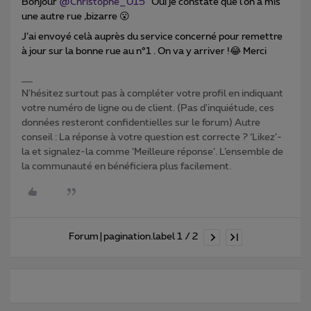
Bonjour
@Christophe_015
Oui je constate que l’on a mis
une autre rue ,bizarre 😮
J’ai envoyé celà auprès du service concerné pour remettre
à jour sur la bonne rue au n°1 . On va y arriver !😂 Merci
N'hésitez surtout pas à compléter votre profil en indiquant
votre numéro de ligne ou de client. (Pas d'inquiétude, ces
données resteront confidentielles sur le forum) Autre
conseil : La réponse à votre question est correcte ? ‘Likez’-
la et signalez-la comme ‘Meilleure réponse’. L’ensemble de
la communauté en bénéficiera plus facilement.
Forum|pagination.label 1 / 2