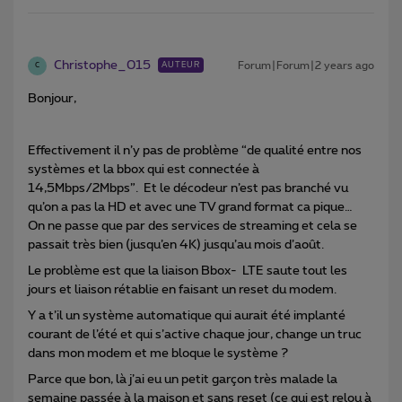
Christophe_015
Forum|Forum|2 years ago
AUTEUR
C
Bonjour,
Effectivement il n’y pas de problème “de qualité entre nos
systèmes et la bbox qui est connectée à
14,5Mbps/2Mbps”. Et le décodeur n’est pas branché vu
qu’on a pas la HD et avec une TV grand format ca pique…
On ne passe que par des services de streaming et cela se
passait très bien (jusqu’en 4K) jusqu’au mois d’août.
Le problème est que la liaison Bbox- LTE saute tout les
jours et liaison rétablie en faisant un reset du modem.
Y a t’il un système automatique qui aurait été implanté
courant de l’été et qui s’active chaque jour, change un truc
dans mon modem et me bloque le système ?
Parce que bon, là j’ai eu un petit garçon très malade la
semaine passée à la maison et sans reset (ce qui est relou à