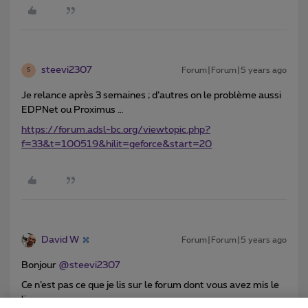
steevi2307
Forum|Forum|5 years ago
S
Je relance après 3 semaines ; d’autres on le problème aussi
EDPNet ou Proximus …
https://forum.adsl-bc.org/viewtopic.php?
f=33&t=100519&hilit=geforce&start=20
David W
Forum|Forum|5 years ago
Bonjour
@steevi2307
Ce n’est pas ce que je lis sur le forum dont vous avez mis le
lien..