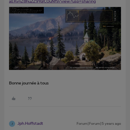
aEKvnZ8hu2Z9YqIC0uNf9/view?usp=sharing
Bonne journée à tous
Jph.Hoffstadt
Forum|Forum|5 years ago
J