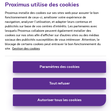
Proximus utilise des cookies
Nous avons pointé un problème de latence sur nos lignes
lorsqu’un décodeur V6 ou V7 est connecté et est en replay.
Proximus installe des cookies sur ses sites web pour assurer le bon
Est-ce votre cas ? Si oui, pourriez-vous faire un test en
fonctionnement de ceux-ci, améliorer votre expérience de
déconnectant le décodeur svp ?
navigation, analyser l’utilisation, et adapter leurs contenus et
publicités sur base de vos centres d’intérêts. Les partenaires avec
lesquels Proximus collabore peuvent également installer des
N’oubliez pas de cliquer sur « Meilleure réponse » une fois la
cookies sur nos sites afin d’afficher sur d'autres sites ou des médias
sociaux des publicités susceptibles de vous intéresser. Attention, le
réponse obtenue à votre question !
blocage de certains cookies peut entraver le bon fonctionnement du
site.
Gestion des cookies
Forum|pagination.label 6 / 10
Paramètres des cookies
Tout refuser
Autoriser tous les cookies
La Jupiler Pro League est de retour :