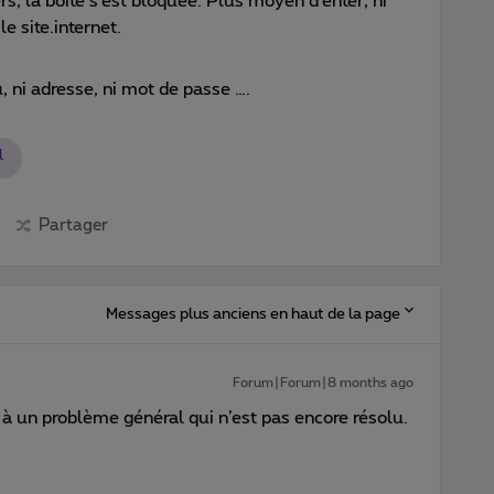
s, la boite s’est bloquée. Plus moyen d’enter, ni
le site.internet.
, ni adresse, ni mot de passe ….
l
Partager
Messages plus anciens en haut de la page
Forum|Forum|8 months ago
e à un problème général qui n’est pas encore résolu.