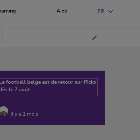
eaming
Aide
FR
Le football belge est de retour sur Pickx
dès le 7 août
il y a 1 mois