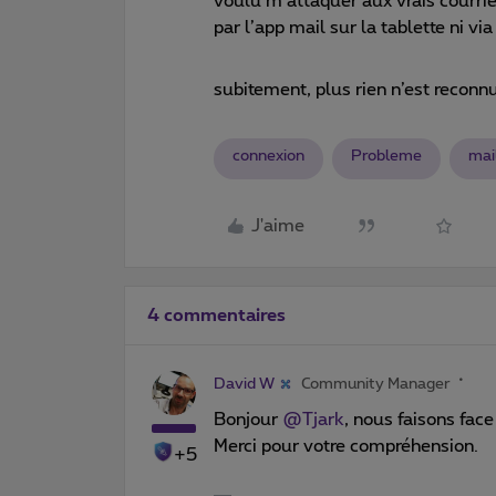
voulu m’attaquer aux vrais courrier
par l’app mail sur la tablette ni via 
subitement, plus rien n’est reconnu
connexion
Probleme
mai
J'aime
4 commentaires
David W
Community Manager
Bonjour ​
@Tjark
, nous faisons fac
Merci pour votre compréhension.
+5