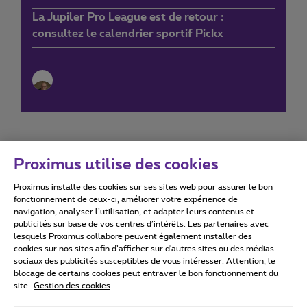
La Jupiler Pro League est de retour :
consultez le calendrier sportif Pickx
Proximus utilise des cookies
Proximus installe des cookies sur ses sites web pour assurer le bon
Conditions d'utilisation
Accessibility statement
fonctionnement de ceux-ci, améliorer votre expérience de
navigation, analyser l’utilisation, et adapter leurs contenus et
publicités sur base de vos centres d’intérêts. Les partenaires avec
lesquels Proximus collabore peuvent également installer des
cookies sur nos sites afin d’afficher sur d'autres sites ou des médias
sociaux des publicités susceptibles de vous intéresser. Attention, le
Tous droits réservés. ©
2026
Proximus
blocage de certains cookies peut entraver le bon fonctionnement du
site.
Gestion des cookies
Conditions générales, info consommateur
Liste des prix et tarifs
Accessibilité
Vie privée