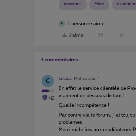
proximus
Fibre
expérien
1 personne aime
R
J'aime
3 commentaires
Celtica
Motivateur
C
En effet le service clientèle de P
vraiment en dessous de tout !
+2
Quelle incompétence !
Par contre via le forum, j’ ai touj
problèmes .
Merci mille fois aux modérateurs 