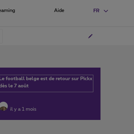
eaming
Aide
FR
Le football belge est de retour sur Pickx
dès le 7 août
il y a 1 mois