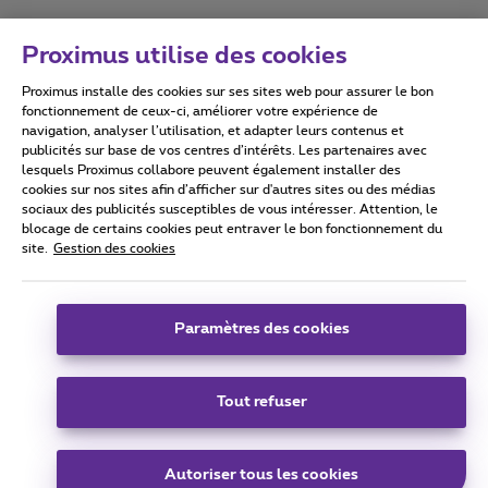
Proximus utilise des cookies
Proximus installe des cookies sur ses sites web pour assurer le bon
Conditions d'utilisation
Accessibility statement
fonctionnement de ceux-ci, améliorer votre expérience de
navigation, analyser l’utilisation, et adapter leurs contenus et
publicités sur base de vos centres d’intérêts. Les partenaires avec
lesquels Proximus collabore peuvent également installer des
cookies sur nos sites afin d’afficher sur d'autres sites ou des médias
sociaux des publicités susceptibles de vous intéresser. Attention, le
Tous droits réservés. ©
2026
Proximus
blocage de certains cookies peut entraver le bon fonctionnement du
site.
Gestion des cookies
Conditions générales, info consommateur
Liste des prix et tarifs
Accessibilité
Vie privée
Politique de gestion des cookies
Cookie manager
Coordonnées de l’entreprise
Paramètres des cookies
Ce site a été créé et est géré conformément au droit belge.
Boulevard du Roi Albert II 27 - B-1030 Bruxelles.
Tout refuser
Carrier & Wholesale Solutions
Autoriser tous les cookies
Proximus Group
|
Telindus