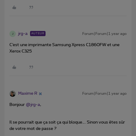
jrg-a
Forum|Forum|1 year ago
AUTEUR
J
C’est une imprimante Samsung Xpress C1860FW et une
Xerox C325
Maxime R
Forum|Forum|1 year ago
Bonjour ​
@jrg-a
,
Il se pourrait que ça soit ça qui bloque…. Sinon vous êtes sûr
de votre mot de passe ?