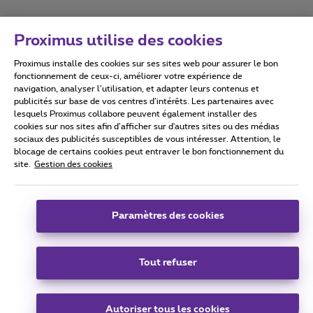
Proximus utilise des cookies
Proximus installe des cookies sur ses sites web pour assurer le bon
Conditions d'utilisation
Accessibility statement
fonctionnement de ceux-ci, améliorer votre expérience de
navigation, analyser l’utilisation, et adapter leurs contenus et
publicités sur base de vos centres d’intérêts. Les partenaires avec
lesquels Proximus collabore peuvent également installer des
cookies sur nos sites afin d’afficher sur d'autres sites ou des médias
sociaux des publicités susceptibles de vous intéresser. Attention, le
Tous droits réservés. ©
2026
Proximus
blocage de certains cookies peut entraver le bon fonctionnement du
site.
Gestion des cookies
Conditions générales, info consommateur
Liste des prix et tarifs
Accessibilité
Vie privée
Politique de gestion des cookies
Cookie manager
Coordonnées de l’entreprise
Paramètres des cookies
Ce site a été créé et est géré conformément au droit belge.
Boulevard du Roi Albert II 27 - B-1030 Bruxelles.
Tout refuser
Carrier & Wholesale Solutions
Autoriser tous les cookies
Proximus Group
|
Telindus