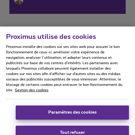
Proximus utilise des cookies
Proximus installe des cookies sur ses sites web pour assurer le bon
Conditions d'utilisation
Accessibility statement
fonctionnement de ceux-ci, améliorer votre expérience de
navigation, analyser l’utilisation, et adapter leurs contenus et
publicités sur base de vos centres d’intérêts. Les partenaires avec
lesquels Proximus collabore peuvent également installer des
cookies sur nos sites afin d’afficher sur d'autres sites ou des médias
sociaux des publicités susceptibles de vous intéresser. Attention, le
Tous droits réservés. ©
2026
Proximus
blocage de certains cookies peut entraver le bon fonctionnement du
site.
Gestion des cookies
Conditions générales, info consommateur
Liste des prix et tarifs
Accessibilité
Vie privée
Politique de gestion des cookies
Cookie manager
Coordonnées de l’entreprise
Paramètres des cookies
Ce site a été créé et est géré conformément au droit belge.
Boulevard du Roi Albert II 27 - B-1030 Bruxelles.
Tout refuser