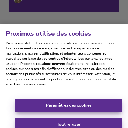
Proximus utilise des cookies
Proximus installe des cookies sur ses sites web pour assurer le bon
Conditions d'utilisation
Accessibility statement
fonctionnement de ceux-ci, améliorer votre expérience de
navigation, analyser l’utilisation, et adapter leurs contenus et
publicités sur base de vos centres d’intérêts. Les partenaires avec
lesquels Proximus collabore peuvent également installer des
cookies sur nos sites afin d’afficher sur d'autres sites ou des médias
sociaux des publicités susceptibles de vous intéresser. Attention, le
Tous droits réservés. ©
2026
Proximus
blocage de certains cookies peut entraver le bon fonctionnement du
site.
Gestion des cookies
Conditions générales, info consommateur
Liste des prix et tarifs
Accessibilité
Vie privée
Politique de gestion des cookies
Cookie manager
Coordonnées de l’entreprise
Paramètres des cookies
Ce site a été créé et est géré conformément au droit belge.
Boulevard du Roi Albert II 27 - B-1030 Bruxelles.
Tout refuser