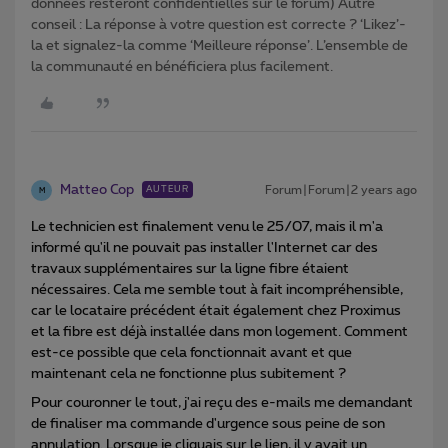
données resteront confidentielles sur le forum) Autre
conseil : La réponse à votre question est correcte ? ‘Likez’-
la et signalez-la comme ‘Meilleure réponse’. L’ensemble de
la communauté en bénéficiera plus facilement.
Matteo Cop
Forum|Forum|2 years ago
AUTEUR
M
Le technicien est finalement venu le 25/07, mais il m'a
informé qu'il ne pouvait pas installer l'Internet car des
travaux supplémentaires sur la ligne fibre étaient
nécessaires. Cela me semble tout à fait incompréhensible,
car le locataire précédent était également chez Proximus
et la fibre est déjà installée dans mon logement. Comment
est-ce possible que cela fonctionnait avant et que
maintenant cela ne fonctionne plus subitement ?
Pour couronner le tout, j'ai reçu des e-mails me demandant
de finaliser ma commande d'urgence sous peine de son
annulation. Lorsque je cliquais sur le lien, il y avait un