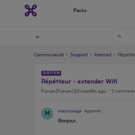
Packs
Communauté
Support
Internet
Répétte
QUESTION
Répétteur - extender Wifi
Forum|Forum|10 months ago
1 commenta
masstorage
Apprenti
M
Bonjour,