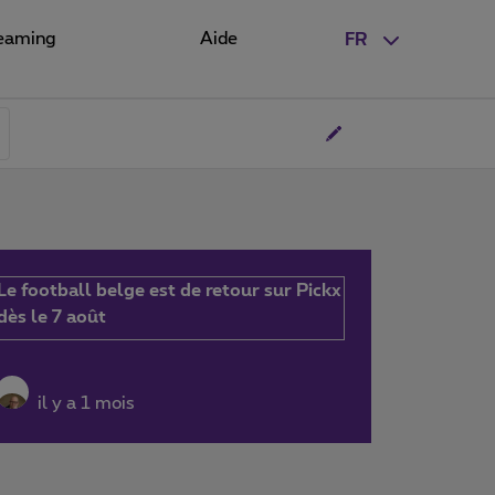
eaming
Aide
FR
Le football belge est de retour sur Pickx
dès le 7 août
il y a 1 mois