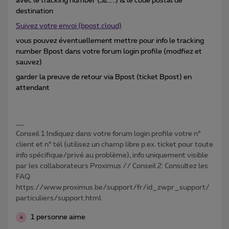
avec le tracking number (32…..) & le code postal de
destination
Suivez votre envoi (bpost.cloud)
vous pouvez éventuellement mettre pour info le tracking
number Bpost dans votre forum login profile (modfiez et
sauvez)
garder la preuve de retour via Bpost (ticket Bpost) en
attendant
Conseil 1:Indiquez dans votre forum login profile votre n°
client et n° tél (utilisez un champ libre p.ex. ticket pour toute
info spécifique/privé au problème), info uniquement visible
par les collaborateurs Proximus // Conseil 2: Consultez les
FAQ
https://www.proximus.be/support/fr/id_zwpr_support/
particuliers/support.html
1 personne aime
A