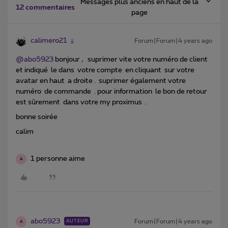
Messages plus anciens en haut de la
12 commentaires
page
calimero21
Forum|Forum|4 years ago
@abo5923
bonjour , suprimer vite votre numéro de client
et indiqué le dans votre compte en cliquant sur votre
avatar en haut a droite . suprimer également votre
numéro de commande . pour information le bon de retour
est sûrement dans votre my proximus .
bonne soirée
calim
1 personne aime
A
abo5923
Forum|Forum|4 years ago
AUTEUR
A