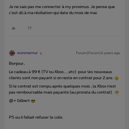
Je ne sais pas me connecter à my proximus. Je pense que
c'est dû à ma résiliation qui date du mois de mai.
euronamur
Forum|Forum|4 years ago
Bonjour,
Le cadeau à 99 € (TV ou Xbox…...etc) pour les nouveaux
clients sont non payant si on reste en contrat pour 2 ans.
Si le contrat est rompu après quelques mois , la Xbox n’est
pas remboursable mais payante (au prorata du contrat).
@+ Gilbert
PS ou il fallait refuser le colis.