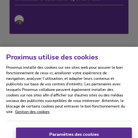
Proximus utilise des cookies
Proximus installe des cookies sur ses sites web pour assurer le bon
Conditions d'utilisation
Accessibility statement
fonctionnement de ceux-ci, améliorer votre expérience de
navigation, analyser l’utilisation, et adapter leurs contenus et
publicités sur base de vos centres d’intérêts. Les partenaires avec
lesquels Proximus collabore peuvent également installer des
cookies sur nos sites afin d’afficher sur d'autres sites ou des médias
sociaux des publicités susceptibles de vous intéresser. Attention, le
Tous droits réservés. ©
2026
Proximus
blocage de certains cookies peut entraver le bon fonctionnement du
site.
Gestion des cookies
Conditions générales, info consommateur
Liste des prix et tarifs
Accessibilité
Vie privée
Politique de gestion des cookies
Cookie manager
Coordonnées de l’entreprise
Paramètres des cookies