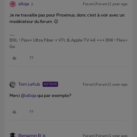
alloja
Forum|Forum|1 year ago
A
Je ne travaille pas pour Proximus, donc c’est à voir avec un
modérateur du forum. 😉
BXL • Flex+ Ultra Fiber + V7c & Apple TV 4K +++ BW • Flex+
Go
Tom LeKub
Forum|Forum|1 year ago
AUTEUR
Merci ​
@alloja
qui par exemple?
Benjamin B
Forum|Forum|1 year ago