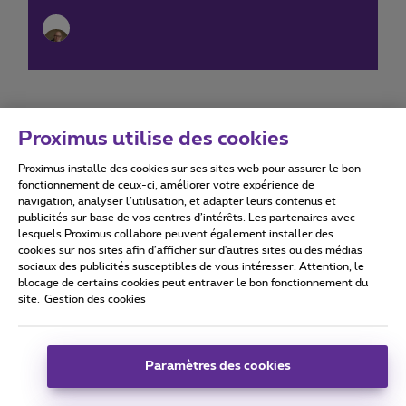
Proximus utilise des cookies
Proximus installe des cookies sur ses sites web pour assurer le bon
Conditions d'utilisation
Accessibility statement
fonctionnement de ceux-ci, améliorer votre expérience de
navigation, analyser l’utilisation, et adapter leurs contenus et
publicités sur base de vos centres d’intérêts. Les partenaires avec
lesquels Proximus collabore peuvent également installer des
cookies sur nos sites afin d’afficher sur d'autres sites ou des médias
sociaux des publicités susceptibles de vous intéresser. Attention, le
Tous droits réservés. ©
2026
Proximus
blocage de certains cookies peut entraver le bon fonctionnement du
site.
Gestion des cookies
Conditions générales, info consommateur
Liste des prix et tarifs
Accessibilité
Vie privée
Politique de gestion des cookies
Cookie manager
Coordonnées de l’entreprise
Paramètres des cookies
Ce site a été créé et est géré conformément au droit belge.
Boulevard du Roi Albert II 27 - B-1030 Bruxelles.