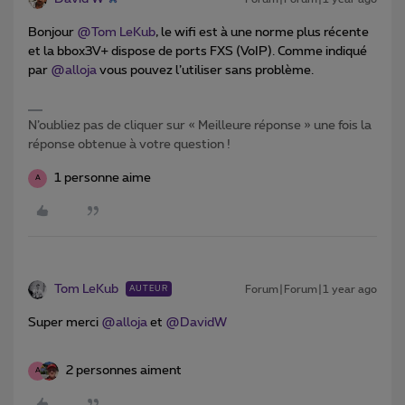
Bonjour ​
@Tom LeKub
, le wifi est à une norme plus récente
et la bbox3V+ dispose de ports FXS (VoIP). Comme indiqué
par ​
@alloja
vous pouvez l’utiliser sans problème.
N’oubliez pas de cliquer sur « Meilleure réponse » une fois la
réponse obtenue à votre question !
1 personne aime
A
Tom LeKub
Forum|Forum|1 year ago
AUTEUR
Super merci ​
@alloja
et ​
@DavidW
2 personnes aiment
A