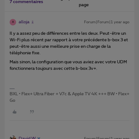
7 commentaires
page
alloja
Forum|Forum|1 year ago
A
Il y a assez peu de différences entre les deux. Peut-être un
Wi-Fi plus récent par rapport à votre précédente b-box 3 et
peut-être aussi une meilleure prise en charge de la
téléphonie fixe.
Mais sinon, la configuration que vous aviez avec votre UDM
fonctionnera toujours avec cette b-box 3v+.
BXL • Flex+ Ultra Fiber + V7c & Apple TV 4K +++ BW • Flex+
Go
David W
Forum|Forum|1 year ago