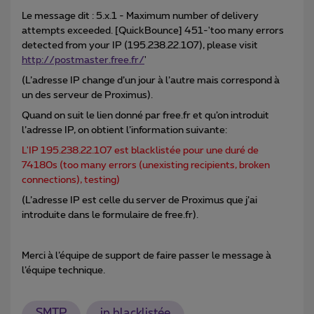
Le message dit : 5.x.1 - Maximum number of delivery
attempts exceeded. [QuickBounce] 451-'too many errors
detected from your IP (195.238.22.107), please visit
http://postmaster.free.fr/
'
(L’adresse IP change d’un jour à l’autre mais correspond à
un des serveur de Proximus).
Quand on suit le lien donné par free.fr et qu’on introduit
l’adresse IP, on obtient l’information suivante:
L'IP 195.238.22.107 est blacklistée pour une duré de
74180s (too many errors (unexisting recipients, broken
connections), testing)
(L’adresse IP est celle du server de Proximus que j’ai
introduite dans le formulaire de free.fr).
Merci à l’équipe de support de faire passer le message à
l’équipe technique.
SMTP
ip blacklistée