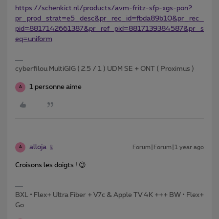
https://schenkict.nl/products/avm-fritz-sfp-xgs-pon?
pr_prod_strat=e5_desc&pr_rec_id=fbda89b10&pr_rec_
pid=8817142661387&pr_ref_pid=8817139384587&pr_s
eq=uniform
cyberfilou MultiGIG ( 2.5 / 1 ) UDM SE + ONT ( Proximus )
1 personne aime
A
alloja
Forum|Forum|1 year ago
A
Croisons les doigts ! 😉
BXL • Flex+ Ultra Fiber + V7c & Apple TV 4K +++ BW • Flex+
Go