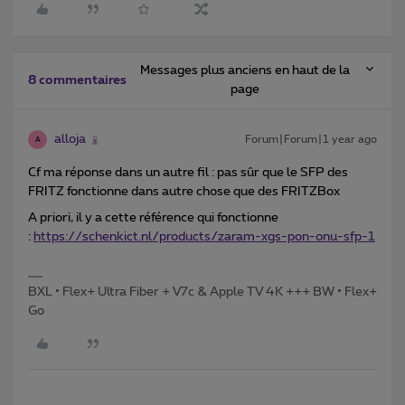
Messages plus anciens en haut de la
8 commentaires
page
alloja
Forum|Forum|1 year ago
A
Cf ma réponse dans un autre fil : pas sûr que le SFP des
FRITZ fonctionne dans autre chose que des FRITZBox
A priori, il y a cette référence qui fonctionne
:
https://schenkict.nl/products/zaram-xgs-pon-onu-sfp-1
BXL • Flex+ Ultra Fiber + V7c & Apple TV 4K +++ BW • Flex+
Go