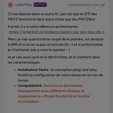
cyberfilou
Forum|Forum|1 year ago
AUTEUR
C
Cf ma réponse dans un autre fil : pas sûr que le SFP des
FRITZ fonctionne dans autre chose que des FRITZBox
A priori, il y a cette référence qui fonctionne
:
https://schenkict.nl/products/zaram-xgs-pon-onu-sfp-1
Merci, je vais quand même risqué de le prendre, sur amazon
à 69€ et si sa ne va pas on renvoie lol ;-) et si sa fonctionne
je n’hesiterais pas a vous le signaler ;-)
et je vois aussi qu’il on le sfp fritz!box, et ils mettent dans
les caractéristiques :
Installation facile :
la conception plug-and-play
facilite la configuration de votre réseau en un rien de
temps.
Compatibilité :
fonctionne de manière
transparente avec différents réseaux et
équipements, offrant flexibilité et facilité
d'utilisation.