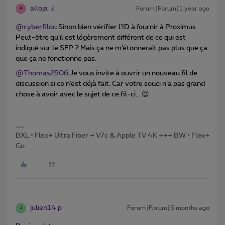
alloja
Forum|Forum|1 year ago
A
@cyberfilou
Sinon bien vérifier l’ID à fournir à Proximus.
Peut-être qu’il est légèrement différent de ce qui est
indiqué sur le SFP ? Mais ça ne m’étonnerait pas plus que ça
que ça ne fonctionne pas.
@Thomas2506
Je vous invite à ouvrir un nouveau fil de
discussion si ce n’est déjà fait. Car votre souci n’a pas grand
chose à avoir avec le sujet de ce fil-ci… 😉
BXL • Flex+ Ultra Fiber + V7c & Apple TV 4K +++ BW • Flex+
Go
julien14.p
Forum|Forum|5 months ago
J