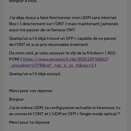
Bonjour à tous,
J’ai déja réussi a faire fonctionner mon UDM sans internet
Box+ ( directement sur l’ONT ) mais maintenant j’aimerais
aussi me passer de ce fameux ONT.
Quelqu’un a t’il déjà trouvé un SFP+ capable de se passer
de l’ONT et a un prix résonnable éviement.
De mon coté, je vaiss essayer le sfp de la fritzbox+ ( XGS-
PON) (
https://www.amazon.fr/dp/B0D1RFS66Q?
_encoding=UTF8&ref_=as_li_ss_tl&psc=1
)
Quelqu’un a t’il déjà essayé.
Merci pour vos réponse
Bonjour
J’ai le même UDM, ta configuration actuelle m’interesse, tu
as connecté l’ONT et L’UDM en SFP+ Single mode optical ?.
Merci pour ta réponse