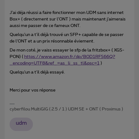
J’ai déja réussi a faire fonctionner mon UDM sans internet
Box+ ( directement sur l’ONT ) mais maintenant j’aimerais
aussi me passer de ce fameux ONT.
Quelqu’un a t’il déjà trouvé un SFP+ capable de se passer
de l’ONT et a un prix résonnable éviement.
De mon coté, je vaiss essayer le sfp de la fritzbox+ ( XGS-
PON) (
https://www.amazon.fr/dp/B0D1RFS66Q?
_encoding=UTF8&ref_=as_li_ss_tl&psc=1
)
Quelqu’un a t’il déjà essayé.
Merci pour vos réponse
cyberfilou MultiGIG ( 2.5 / 1 ) UDM SE + ONT ( Proximus )
udm