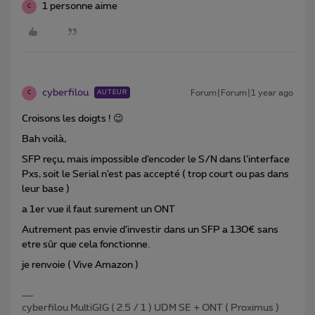
1 personne aime
C
cyberfilou
Forum|Forum|1 year ago
AUTEUR
C
Croisons les doigts ! 😉
Bah voilà,
SFP reçu, mais impossible d’encoder le S/N dans l’interface
Pxs, soit le Serial n’est pas accepté ( trop court ou pas dans
leur base )
a 1er vue il faut surement un ONT
Autrement pas envie d’investir dans un SFP a 130€ sans
etre sûr que cela fonctionne.
je renvoie ( Vive Amazon )
cyberfilou MultiGIG ( 2.5 / 1 ) UDM SE + ONT ( Proximus )