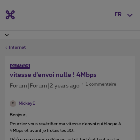
FR
Internet
QUESTION
vitesse d'envoi nulle ! 4Mbps
1 commentaire
Forum|Forum|2 years ago
MickeyE
M
Bonjour,
Pourriez vous revérifier ma vitesse d’envoi qui bloque à
4Mbps et avant je frolais les 30…
Déjà eu un de vos collègues au tel, testé et tout par lui