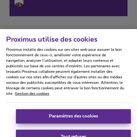
Proximus utilise des cookies
Proximus installe des cookies sur ses sites web pour assurer le bon
Conditions d'utilisation
Accessibility statement
fonctionnement de ceux-ci, améliorer votre expérience de
navigation, analyser l’utilisation, et adapter leurs contenus et
publicités sur base de vos centres d’intérêts. Les partenaires avec
lesquels Proximus collabore peuvent également installer des
cookies sur nos sites afin d’afficher sur d'autres sites ou des médias
sociaux des publicités susceptibles de vous intéresser. Attention, le
Tous droits réservés. ©
2026
Proximus
blocage de certains cookies peut entraver le bon fonctionnement du
site.
Gestion des cookies
Conditions générales, info consommateur
Liste des prix et tarifs
Accessibilité
Vie privée
Politique de gestion des cookies
Cookie manager
Coordonnées de l’entreprise
Paramètres des cookies
Ce site a été créé et est géré conformément au droit belge.
Boulevard du Roi Albert II 27 - B-1030 Bruxelles.
Tout refuser