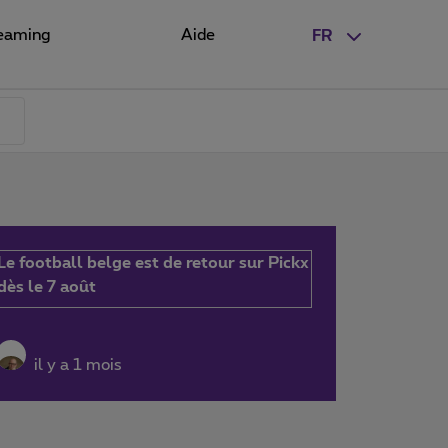
eaming
Aide
FR
Le football belge est de retour sur Pickx
dès le 7 août
il y a 1 mois