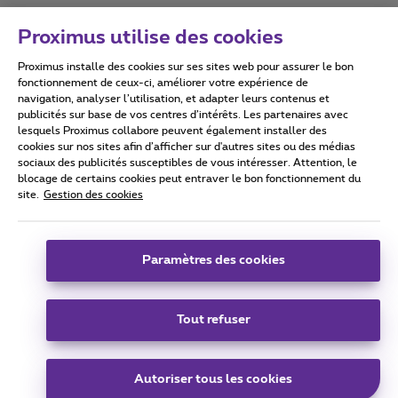
Proximus utilise des cookies
Proximus installe des cookies sur ses sites web pour assurer le bon
Conditions d'utilisation
Accessibility statement
fonctionnement de ceux-ci, améliorer votre expérience de
navigation, analyser l’utilisation, et adapter leurs contenus et
publicités sur base de vos centres d’intérêts. Les partenaires avec
lesquels Proximus collabore peuvent également installer des
cookies sur nos sites afin d’afficher sur d'autres sites ou des médias
sociaux des publicités susceptibles de vous intéresser. Attention, le
Tous droits réservés. ©
2026
Proximus
blocage de certains cookies peut entraver le bon fonctionnement du
site.
Gestion des cookies
Conditions générales, info consommateur
Liste des prix et tarifs
Accessibilité
Vie privée
Politique de gestion des cookies
Cookie manager
Coordonnées de l’entreprise
Paramètres des cookies
Ce site a été créé et est géré conformément au droit belge.
Boulevard du Roi Albert II 27 - B-1030 Bruxelles.
Tout refuser
Carrier & Wholesale Solutions
Autoriser tous les cookies
Proximus Group
|
Telindus