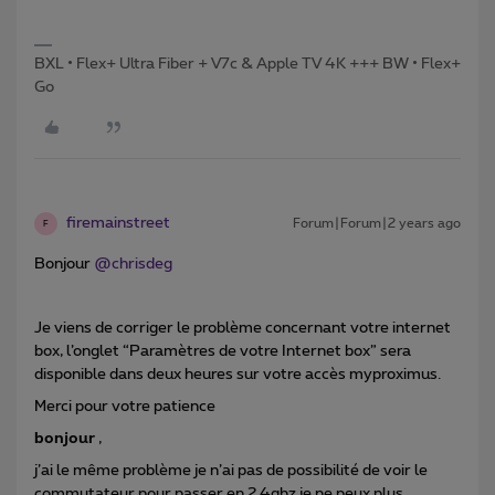
BXL • Flex+ Ultra Fiber + V7c & Apple TV 4K +++ BW • Flex+
Go
firemainstreet
Forum|Forum|2 years ago
F
Bonjour
@chrisdeg
Je viens de corriger le problème concernant votre internet
box, l’onglet “Paramètres de votre Internet box” sera
disponible dans deux heures sur votre accès myproximus.
Merci pour votre patience
bonjour
,
j’ai le même problème je n’ai pas de possibilité de voir le
commutateur pour passer en 2.4ghz je ne peux plus