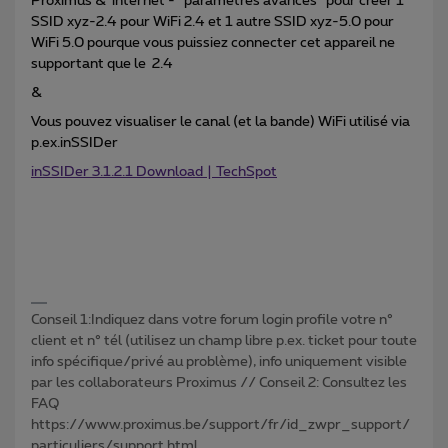
Proximus & internet - “paramêtres avancés” pour créer 1
SSID xyz-2.4 pour WiFi 2.4 et 1 autre SSID xyz-5.0 pour
WiFi 5.0 pourque vous puissiez connecter cet appareil ne
supportant que le 2.4
&
Vous pouvez visualiser le canal (et la bande) WiFi utilisé via
p.ex.inSSIDer
inSSIDer 3.1.2.1 Download | TechSpot
Conseil 1:Indiquez dans votre forum login profile votre n°
client et n° tél (utilisez un champ libre p.ex. ticket pour toute
info spécifique/privé au problème), info uniquement visible
par les collaborateurs Proximus // Conseil 2: Consultez les
FAQ
https://www.proximus.be/support/fr/id_zwpr_support/
particuliers/support.html