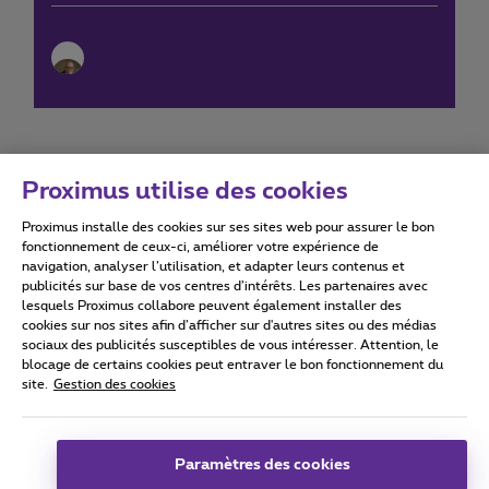
Proximus utilise des cookies
Proximus installe des cookies sur ses sites web pour assurer le bon
Conditions d'utilisation
Accessibility statement
fonctionnement de ceux-ci, améliorer votre expérience de
navigation, analyser l’utilisation, et adapter leurs contenus et
publicités sur base de vos centres d’intérêts. Les partenaires avec
lesquels Proximus collabore peuvent également installer des
cookies sur nos sites afin d’afficher sur d'autres sites ou des médias
sociaux des publicités susceptibles de vous intéresser. Attention, le
Tous droits réservés. ©
2026
Proximus
blocage de certains cookies peut entraver le bon fonctionnement du
site.
Gestion des cookies
Conditions générales, info consommateur
Liste des prix et tarifs
Accessibilité
Vie privée
Politique de gestion des cookies
Cookie manager
Coordonnées de l’entreprise
Paramètres des cookies
Ce site a été créé et est géré conformément au droit belge.