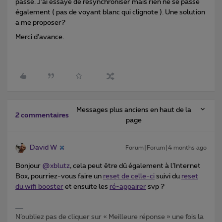
passe. J’ai essayé de resynchroniser mais rien ne se passe
également ( pas de voyant blanc qui clignote ). Une solution
a me proposer?
Merci d’avance.
Messages plus anciens en haut de la
2 commentaires
page
David W
Forum|Forum|4 months ago
Bonjour ​
@xblutz
, cela peut être dû également à l’Internet
Box, pourriez-vous faire un
reset de celle-ci
suivi du
reset
du wifi booster
et ensuite les
ré-appairer
svp ?
N’oubliez pas de cliquer sur « Meilleure réponse » une fois la