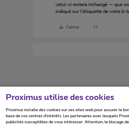
celui-ci restera inchangé — que vou
indiqué sur l’étiquette de votre b-b
J'aime
Proximus utilise des cookies
Proximus installe des cookies sur ses sites web pour assurer le bon
base de vos centres d’intérêts. Les partenaires avec lesquels Prox
publicités susceptibles de vous intéresser. Attention, le blocage d
Tous droits réservés. ©
2026