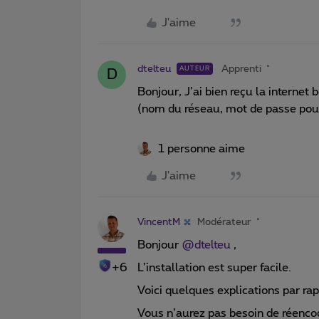
J'aime
dtelteu
Apprenti
AUTEUR
D
Bonjour, J’ai bien reçu la internet
(nom du réseau, mot de passe pour 
1 personne aime
J'aime
VincentM
Modérateur
Bonjour ​
@dtelteu
,
+6
L’installation est super facile.
Voici quelques explications par ra
Vous n’aurez pas besoin de réencod