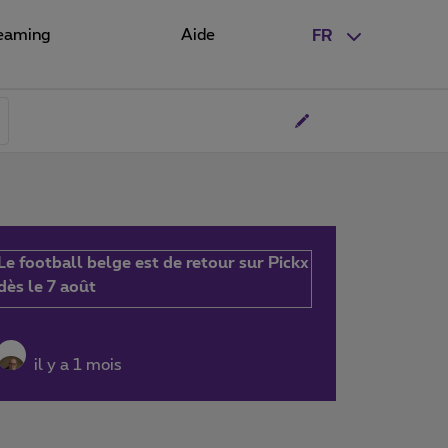
eaming
Aide
FR
Le football belge est de retour sur Pickx
dès le 7 août
il y a 1 mois