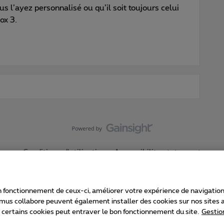
s l’ayez personnalisé ou qu’il soit toujours celui
ox 3.
Conditions d'utilisation
Accessibility statement
 fonctionnement de ceux-ci, améliorer votre expérience de navigation, a
imus collabore peuvent également installer des cookies sur nos sites af
e certains cookies peut entraver le bon fonctionnement du site.
Gestio
Proximus