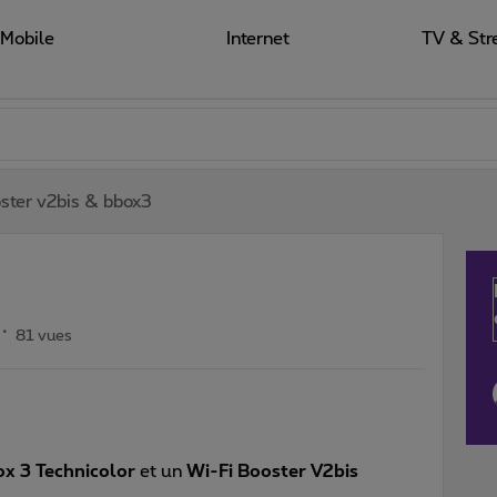
Mobile
Internet
TV & Str
oster v2bis & bbox3
81 vues
x 3 Technicolor
et un
Wi-Fi Booster V2bis