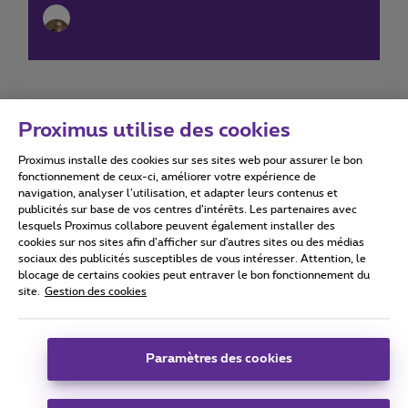
Proximus utilise des cookies
Proximus installe des cookies sur ses sites web pour assurer le bon
Conditions d'utilisation
Accessibility statement
fonctionnement de ceux-ci, améliorer votre expérience de
navigation, analyser l’utilisation, et adapter leurs contenus et
publicités sur base de vos centres d’intérêts. Les partenaires avec
lesquels Proximus collabore peuvent également installer des
cookies sur nos sites afin d’afficher sur d'autres sites ou des médias
sociaux des publicités susceptibles de vous intéresser. Attention, le
Tous droits réservés. ©
2026
Proximus
blocage de certains cookies peut entraver le bon fonctionnement du
site.
Gestion des cookies
Conditions générales, info consommateur
Liste des prix et tarifs
Accessibilité
Vie privée
Politique de gestion des cookies
Cookie manager
Coordonnées de l’entreprise
Paramètres des cookies
Ce site a été créé et est géré conformément au droit belge.
Boulevard du Roi Albert II 27 - B-1030 Bruxelles.