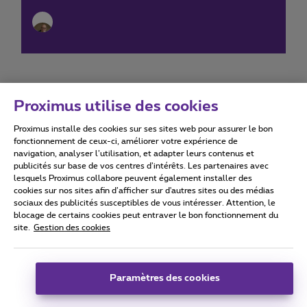
Proximus utilise des cookies
Proximus installe des cookies sur ses sites web pour assurer le bon
Conditions d'utilisation
Accessibility statement
fonctionnement de ceux-ci, améliorer votre expérience de
navigation, analyser l’utilisation, et adapter leurs contenus et
publicités sur base de vos centres d’intérêts. Les partenaires avec
lesquels Proximus collabore peuvent également installer des
cookies sur nos sites afin d’afficher sur d'autres sites ou des médias
sociaux des publicités susceptibles de vous intéresser. Attention, le
Tous droits réservés. ©
2026
Proximus
blocage de certains cookies peut entraver le bon fonctionnement du
site.
Gestion des cookies
Conditions générales, info consommateur
Liste des prix et tarifs
Accessibilité
Vie privée
Politique de gestion des cookies
Cookie manager
Coordonnées de l’entreprise
Paramètres des cookies
Ce site a été créé et est géré conformément au droit belge.
Boulevard du Roi Albert II 27 - B-1030 Bruxelles.