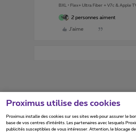
BXL • Flex+ Ultra Fiber + V7c & Apple 
2 personnes aiment
T
J'aime
Proximus utilise des cookies
Proximus installe des cookies sur ses sites web pour assurer le bon
base de vos centres d’intérêts. Les partenaires avec lesquels Prox
publicités susceptibles de vous intéresser. Attention, le blocage d
Tous droits réservés. ©
2026