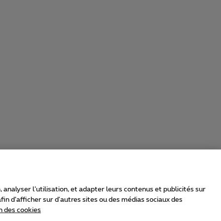
nalyser l’utilisation, et adapter leurs contenus et publicités sur
in d’afficher sur d'autres sites ou des médias sociaux des
n des cookies