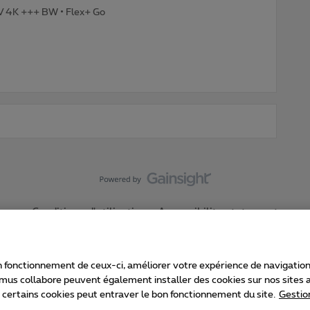
TV 4K +++ BW • Flex+ Go
Conditions d'utilisation
Accessibility statement
 fonctionnement de ceux-ci, améliorer votre expérience de navigation, a
imus collabore peuvent également installer des cookies sur nos sites af
e certains cookies peut entraver le bon fonctionnement du site.
Gestio
Proximus