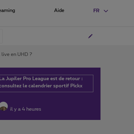
eaming
Aide
FR
u live en UHD ?
La Jupiler Pro League est de retour :
consultez le calendrier sportif Pickx
il y a 4 heures