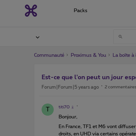
Packs
Communauté
Proximus & You
La boîte à
Est-ce que l'on peut un jour es
Forum|Forum|5 years ago
2 commentaire
titi70
T
Bonjour,
En France, TF1 et M6 vont diffuser 
droits, en UHD via certains opérate