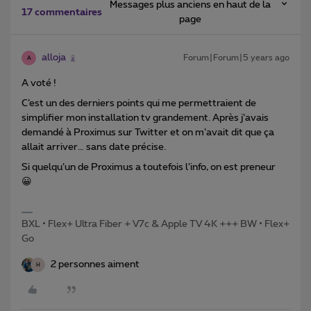
Messages plus anciens en haut de la
17 commentaires
page
alloja
Forum|Forum|5 years ago
A
A voté !
C’est un des derniers points qui me permettraient de
simplifier mon installation tv grandement. Après j’avais
demandé à Proximus sur Twitter et on m’avait dit que ça
allait arriver… sans date précise.
Si quelqu’un de Proximus a toutefois l’info, on est preneur
😀
BXL • Flex+ Ultra Fiber + V7c & Apple TV 4K +++ BW • Flex+
Go
2 personnes aiment
H