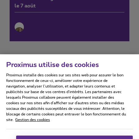
le 7 août
Proximus utilise des cookies
Proximus installe des cookies sur ses sites web pour assurer le bon
Conditions d'utilisation
Accessibility statement
fonctionnement de ceux-ci, améliorer votre expérience de
navigation, analyser l’utilisation, et adapter leurs contenus et
publicités sur base de vos centres d’intérêts. Les partenaires avec
lesquels Proximus collabore peuvent également installer des
cookies sur nos sites afin d’afficher sur d'autres sites ou des médias
sociaux des publicités susceptibles de vous intéresser. Attention, le
Tous droits réservés. ©
2026
Proximus
blocage de certains cookies peut entraver le bon fonctionnement du
site.
Gestion des cookies
Conditions générales, info consommateur
Liste des prix et tarifs
Accessibilité
Vie privée
Politique de gestion des cookies
Cookie manager