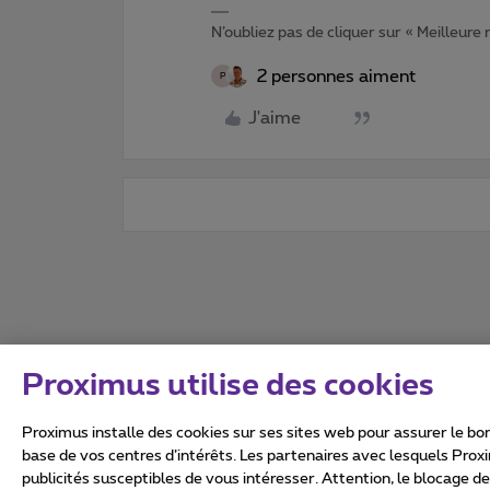
N’oubliez pas de cliquer sur « Meilleure
2 personnes aiment
P
J'aime
Proximus utilise des cookies
Proximus installe des cookies sur ses sites web pour assurer le bon
base de vos centres d’intérêts. Les partenaires avec lesquels Prox
publicités susceptibles de vous intéresser. Attention, le blocage d
Tous droits réservés. ©
2026