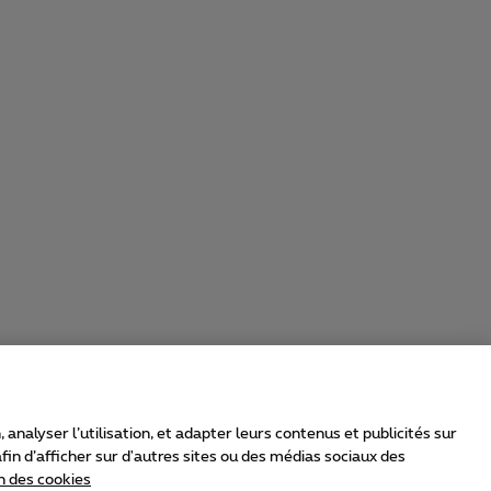
nalyser l’utilisation, et adapter leurs contenus et publicités sur
in d’afficher sur d'autres sites ou des médias sociaux des
n des cookies