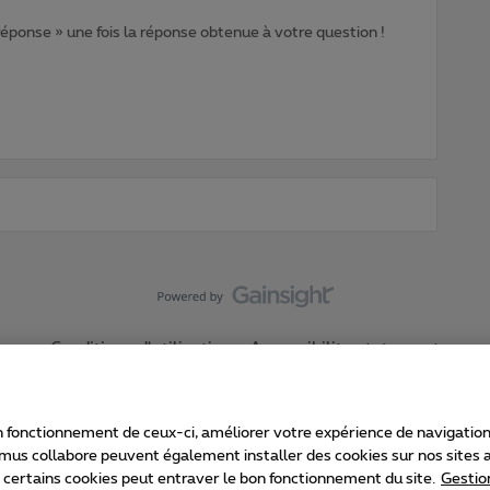
 réponse » une fois la réponse obtenue à votre question !
Conditions d'utilisation
Accessibility statement
 fonctionnement de ceux-ci, améliorer votre expérience de navigation, a
imus collabore peuvent également installer des cookies sur nos sites af
e certains cookies peut entraver le bon fonctionnement du site.
Gestio
Proximus