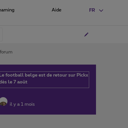
eaming
Aide
FR
 forum
Le football belge est de retour sur Pickx
dès le 7 août
il y a 1 mois