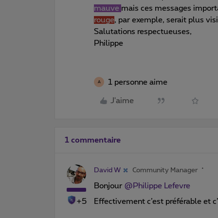
mauve
mais ces messages importan
rouge
, par exemple, serait plus visi
Salutations respectueuses,
Philippe
1 personne aime
A
J'aime
1 commentaire
David W
Community Manager
Bonjour
@Philippe Lefevre
+5
Effectivement c’est préférable et c’