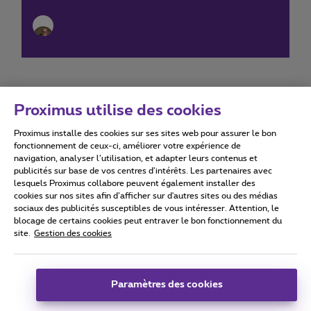
Proximus utilise des cookies
Proximus installe des cookies sur ses sites web pour assurer le bon
Conditions d'utilisation
Accessibility statement
fonctionnement de ceux-ci, améliorer votre expérience de
navigation, analyser l’utilisation, et adapter leurs contenus et
publicités sur base de vos centres d’intérêts. Les partenaires avec
lesquels Proximus collabore peuvent également installer des
cookies sur nos sites afin d’afficher sur d'autres sites ou des médias
sociaux des publicités susceptibles de vous intéresser. Attention, le
Tous droits réservés. ©
2026
Proximus
blocage de certains cookies peut entraver le bon fonctionnement du
site.
Gestion des cookies
Conditions générales, info consommateur
Liste des prix et tarifs
Accessibilité
Vie privée
Politique de gestion des cookies
Cookie manager
Coordonnées de l’entreprise
Paramètres des cookies
Ce site a été créé et est géré conformément au droit belge.
Boulevard du Roi Albert II 27 - B-1030 Bruxelles.