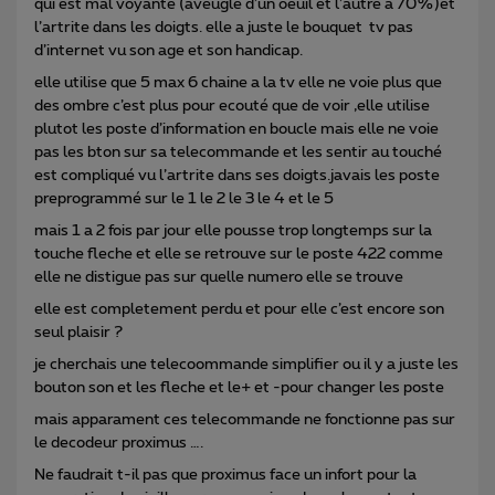
qui est mal voyante (aveugle d’un oeuil et l’autre a 70%)et
l’artrite dans les doigts. elle a juste le bouquet tv pas
d’internet vu son age et son handicap.
elle utilise que 5 max 6 chaine a la tv elle ne voie plus que
des ombre c’est plus pour ecouté que de voir ,elle utilise
plutot les poste d’information en boucle mais elle ne voie
pas les bton sur sa telecommande et les sentir au touché
est compliqué vu l’artrite dans ses doigts.javais les poste
preprogrammé sur le 1 le 2 le 3 le 4 et le 5
mais 1 a 2 fois par jour elle pousse trop longtemps sur la
touche fleche et elle se retrouve sur le poste 422 comme
elle ne distigue pas sur quelle numero elle se trouve
elle est completement perdu et pour elle c’est encore son
seul plaisir ?
je cherchais une telecoommande simplifier ou il y a juste les
bouton son et les fleche et le+ et -pour changer les poste
mais apparament ces telecommande ne fonctionne pas sur
le decodeur proximus ….
Ne faudrait t-il pas que proximus face un infort pour la