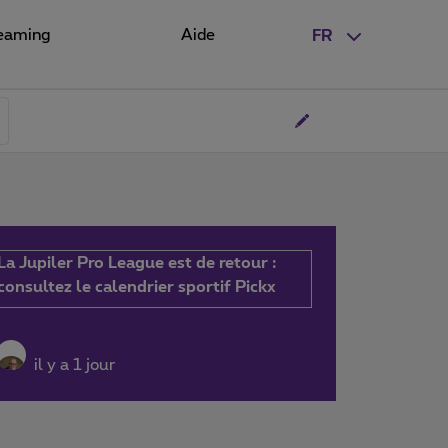
eaming
Aide
FR
La Jupiler Pro League est de retour :
consultez le calendrier sportif Pickx
il y a 1 jour