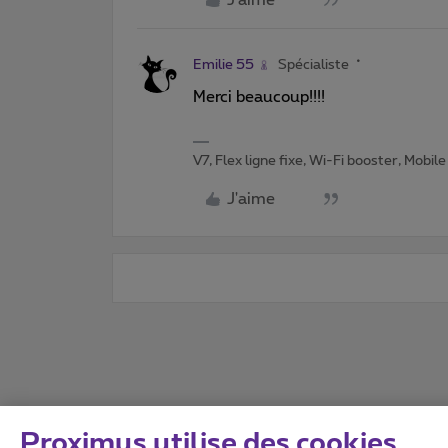
Emilie 55
Spécialiste
Merci beaucoup!!!!
V7, Flex ligne fixe, Wi-Fi booster, Mobile
J'aime
Proximus utilise des cookies