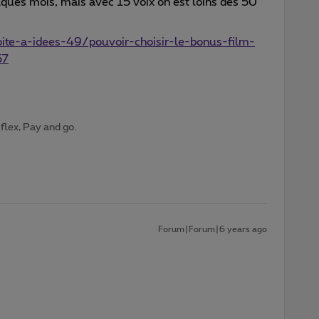
uelques mois, mais avec 15 voix on est loins des 50
oite-a-idees-49/pouvoir-choisir-le-bonus-film-
57
 flex, Pay and go.
Forum|Forum|6 years ago