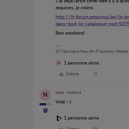
J’ai déjà lancé cette idée il y a q
requises, je crains.
http://fr.forum.proximus.be/la-b
dans-tout-le-catalogue-vod-527
Bon weekend
V7, Flex ligne fixe, Wi-Fi booster, Mobile
1 personne aime
N
J'aime
nska
Habitué
N
Voté ;-)
1 personne aime
J'aime