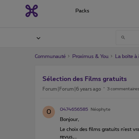
Packs
Communauté
Proximus & You
La boîte à
Sélection des Films gratuits
Forum|Forum|6 years ago
3 commentaire
0474656585
Néophyte
0
Bonjour,
Le choix des films gratuits n’est v
revus,…