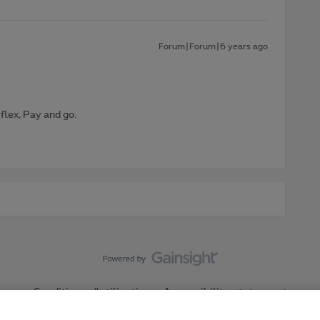
Forum|Forum|6 years ago
 flex, Pay and go.
Conditions d'utilisation
Accessibility statement