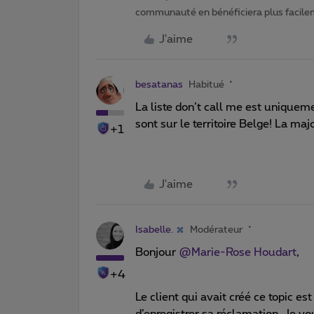
communauté en bénéficiera plus facile
J'aime
besatanas
Habitué
La liste don’t call me est uniquem
sont sur le territoire Belge! La ma
+1
J'aime
Isabelle.
Modérateur
Bonjour
@Marie-Rose Houdart
,
+4
Le client qui avait créé ce topic e
d’enregistrer sa réclamation. Je vo