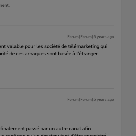
ment.
Forum|Forum|5 years ago
ent valable pour les société de télémarketing qui
jorité de ces arnaques sont basée à l’étranger.
Forum|Forum|5 years ago
st finalement passé par un autre canal afin
us confirme qu’un dossier vient d’être enregistré