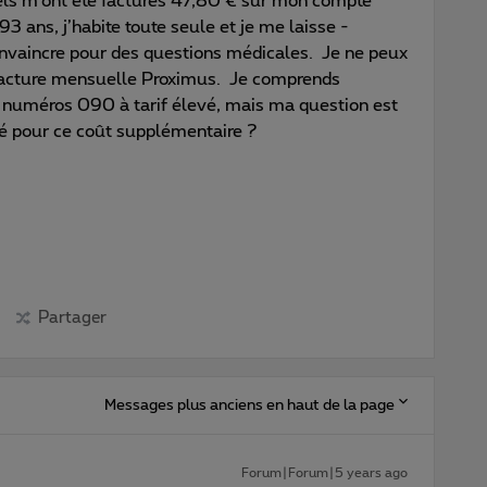
els m'ont été facturés 47,80 € sur mon compte
93 ans, j’habite toute seule et je me laisse -
vaincre pour des questions médicales. Je ne peux
facture mensuelle Proximus. Je comprends
 numéros 090 à tarif élevé, mais ma question est
sé pour ce coût supplémentaire ?
Partager
Messages plus anciens en haut de la page
Forum|Forum|5 years ago