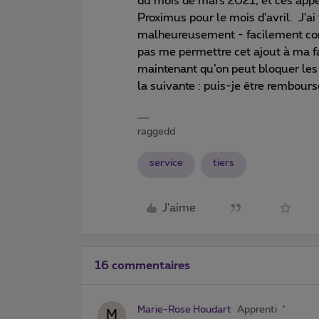
du mois de mars 2021, et ces app
Proximus pour le mois d'avril. J'ai 
malheureusement - facilement con
pas me permettre cet ajout à ma 
maintenant qu’on peut bloquer les
la suivante : puis-je être rembour
raggedd
service
tiers
J'aime
16 commentaires
Marie-Rose Houdart
Apprenti
M