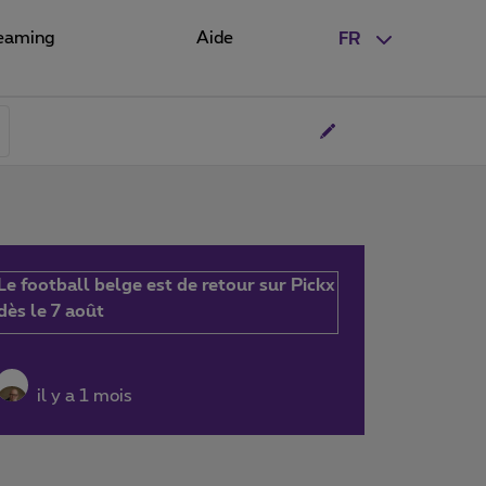
eaming
Aide
FR
Le football belge est de retour sur Pickx
dès le 7 août
il y a 1 mois